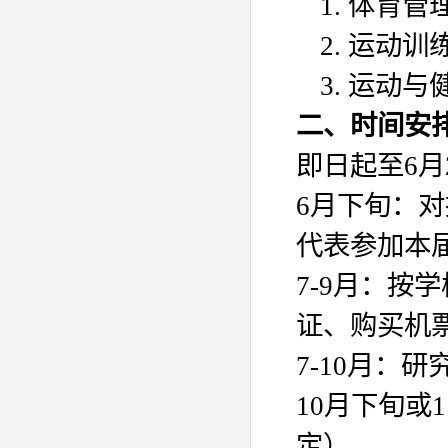
1.
体育管
2.
运动训
3.
运动与
二、时间安
即日起至
6
月
6
月下旬：对
代表参加本
7-9
月：按学
证、购买机
7-10
月：研
10
月下旬或
1
定）